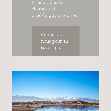
Balade à dos de
chameau et
quad/buggy en option.
Contactez
nous pour en
savoir plus