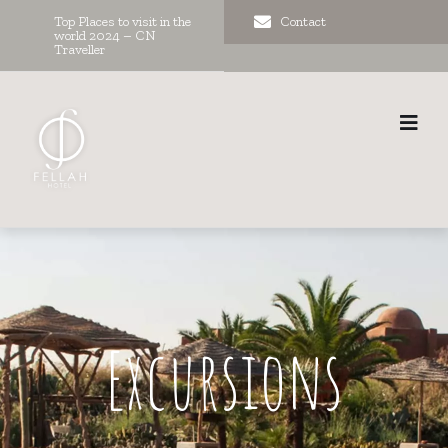
Top Places to visit in the
Contact
world 2024 – CN
Traveller
Excursions