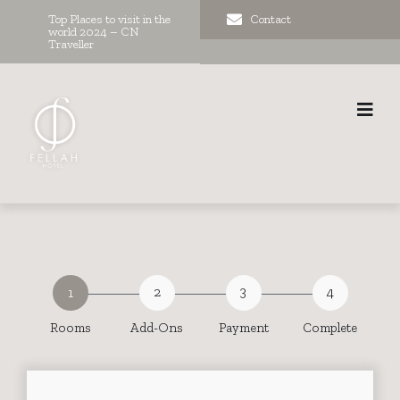
Top Places to visit in the
Contact
world 2024 – CN
Traveller
2
3
4
1
Rooms
Add-Ons
Payment
Complete